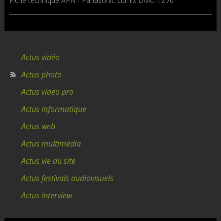
Fiche technique APN - Panasonic Lumix DMC-TZ70
Actus vidéo
Actus photo
Actus vidéo pro
Actus informatique
Actus web
Actus multimédia
Actus vie du site
Actus festivals audiovisuels
Actus interview