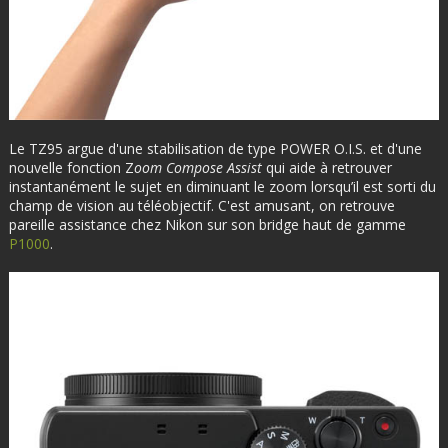
Le TZ95 argue d'une stabilisation de type POWER O.I.S. et d'une
nouvelle fonction Z
oom Compose Assist
qui aide à retrouver
instantanément le sujet en diminuant le zoom lorsqu’il est sorti du
champ de vision au téléobjectif. C'est amusant, on retrouve
pareille assistance chez Nikon sur son bridge haut de gamme
P1000
.