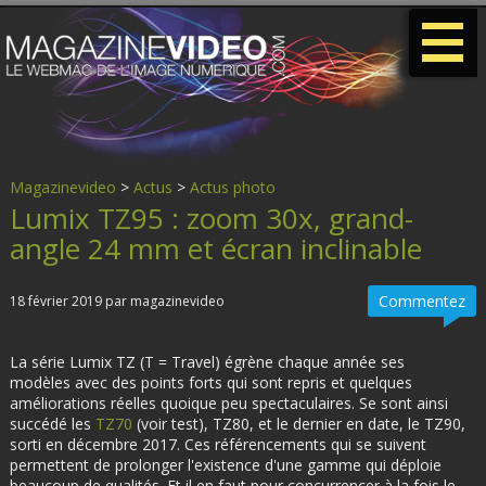
-
-
-
Magazinevideo
>
Actus
>
Actus photo
Lumix TZ95 : zoom 30x, grand-
angle 24 mm et écran inclinable
Commentez
18 février 2019 par magazinevideo
La série Lumix TZ (T = Travel) égrène chaque année ses
modèles avec des points forts qui sont repris et quelques
améliorations réelles quoique peu spectaculaires. Se sont ainsi
succédé les
TZ70
(voir test), TZ80, et le dernier en date, le TZ90,
sorti en décembre 2017. Ces référencements qui se suivent
permettent de prolonger l'existence d'une gamme qui déploie
beaucoup de qualités. Et il en faut pour concurrencer à la fois le