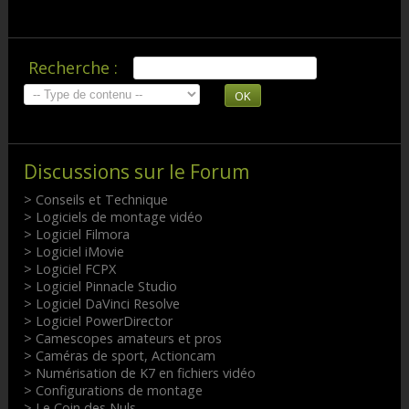
Recherche :
OK
Discussions sur le Forum
> Conseils et Technique
> Logiciels de montage vidéo
> Logiciel Filmora
> Logiciel iMovie
> Logiciel FCPX
> Logiciel Pinnacle Studio
> Logiciel DaVinci Resolve
> Logiciel PowerDirector
> Camescopes amateurs et pros
> Caméras de sport, Actioncam
> Numérisation de K7 en fichiers vidéo
> Configurations de montage
> Le Coin des Nuls