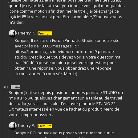
quand je regarde la tuto sur you tube je vois qu'il manque des
icone comme motion afin d'animer le titre, j'ai téléchargé ce
logiciel l!!! la version est peut-être incomplète,?? pouvez-vous
m'aider.
Thierry P.
Premium
Bonjour, Il existe un Forum Pinnacle Studio sur notre site
avec près de 13.000 messages. Ici :
https://forum.magazinevideo.com/forum/49-pinnacle-
studio/ C'est là que vous devez voir si votre question n'a
pas été déjà posée ou bien poser votre question pour
obtenir une réponse. Vous obtiendrez une réponse
circonstanciée à coup sûr. Merci :)
RO
Invité
Bonjour J'utilise depuis plusieurs annees pinnacle STUDIO du
n° 9 au 15 .vu quelques changement sur le tableau de travail
de studio ,serait il possible d'essayer pinnacle STUDIO 22
Ultimate.si interressé en vue de l'achat du produit. Merci de
votre comprehenssion .
Thierry P.
Premium
Bonjour RO, pouvez-vous poser votre question sur le