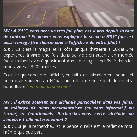
MV :
A 2’12’’, vous avez un très joli plan, est-il pris depuis la tour
de contrôle ? Et pouvez-vous expliquer la scène à 6’39’’ (qui est
aussi l’image fixe choisie pour « l’affiche » de votre film) ?
G.K :
Ça c'est la magie et le côté unique d'atterrir à Lukla! Une
expérience à vivre une fois dans sa vie : on atterrit en montée
(pour freiner l'avion) quasiment dans le village, enchâssé dans les
montagnes à 3000 mètres...
Pour ce qui concerne l'affiche, en fait c'est simplement beau... et
on trouve souvent au Népal, au milieu de nulle part, le mantra
bouddhiste "
om mani padme hum
".
MV :
Il existe souvent une alchimie particulière dans vos films,
un mélange de plans documentaires (au sens informatif du
terme) et émotionnels. Recherchez-vous cette alchimie ou
s’impose-t-elle naturellement ?
G.K :
Oui je la recherche... et je pense qu'elle est le reflet de moi-
même quelque part.