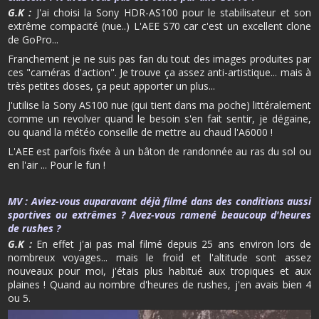
G.K :
J'ai choisi la Sony HDR-AS100 pour le stabilisateur et son
extrême compacité (nue..) L'AEE S70 car c'est un excellent clone
de GoPro...
Franchement je ne suis pas fan du tout des images produites par
ces "caméras d'action". Je trouve ça assez anti-artistique... mais à
très petites doses, ça peut apporter un plus...
J'utilise la Sony AS100 nue (qui tient dans ma poche) littéralement
comme un revolver quand le besoin s'en fait sentir, je dégaine,
ou quand la météo conseille de mettre au chaud l'A6000 !
L'AEE est parfois fixée à un bâton de randonnée au ras du sol ou
en l'air ... Pour le fun !
MV :
Aviez-vous auparavant déjà filmé dans des conditions aussi
sportives ou extrêmes ? Avez-vous ramené beaucoup d'heures
de rushes ?
G.K :
En effet j'ai pas mal filmé depuis 25 ans environ lors de
nombreux voyages... mais le froid et l'altitude sont assez
nouveaux pour moi, j'étais plus habitué aux tropiques et aux
plaines ! Quand au nombre d'heures de rushes, j'en avais bien 4
ou 5.