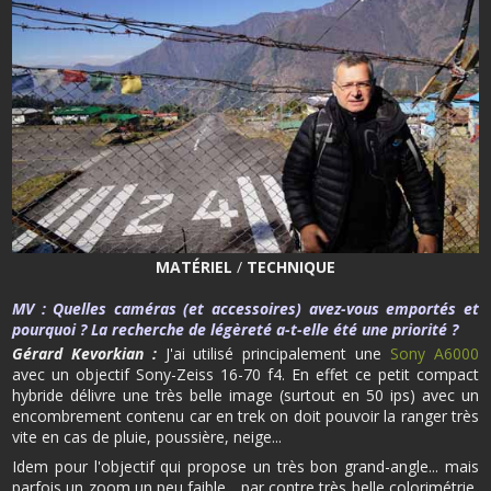
MATÉRIEL
/
TECHNIQUE
MV
:
Quelles caméras (et accessoires) avez-vous emportés et
pourquoi ? La recherche de légèreté a-t-elle été une priorité ?
Gérard Kevorkian :
J'ai utilisé principalement une
Sony A6000
avec un objectif Sony-Zeiss 16-70 f4. En effet ce petit compact
hybride délivre une très belle image (surtout en 50 ips) avec un
encombrement contenu car en trek on doit pouvoir la ranger très
vite en cas de pluie, poussière, neige...
Idem pour l'objectif qui propose un très bon grand-angle... mais
parfois un zoom un peu faible... par contre très belle colorimétrie,