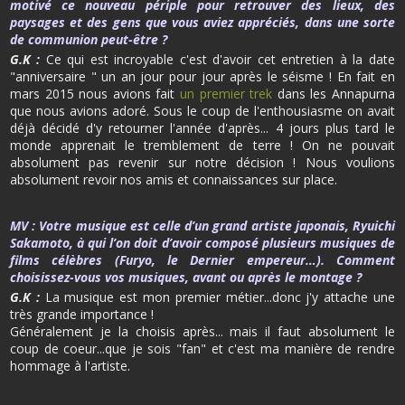
motivé ce nouveau périple pour retrouver des lieux, des
paysages et des gens que vous aviez appréciés, dans une sorte
de communion peut-être ?
G.K :
Ce qui est incroyable c'est d'avoir cet entretien à la date
"anniversaire " un an jour pour jour après le séisme ! En fait en
mars 2015 nous avions fait
un premier trek
dans les Annapurna
que nous avions adoré. Sous le coup de l'enthousiasme on avait
déjà décidé d'y retourner l'année d'après... 4 jours plus tard le
monde apprenait le tremblement de terre ! On ne pouvait
absolument pas revenir sur notre décision ! Nous voulions
absolument revoir nos amis et connaissances sur place.
MV :
Votre musique est celle d’un grand artiste japonais, Ryuichi
Sakamoto, à qui l’on doit d’avoir composé plusieurs musiques de
films célèbres (Furyo, le Dernier empereur…). Comment
choisissez-vous vos musiques, avant ou après le montage ?
G.K :
La musique est mon premier métier...donc j'y attache une
très grande importance !
Généralement je la choisis après... mais il faut absolument le
coup de coeur...que je sois "fan" et c'est ma manière de rendre
hommage à l'artiste.