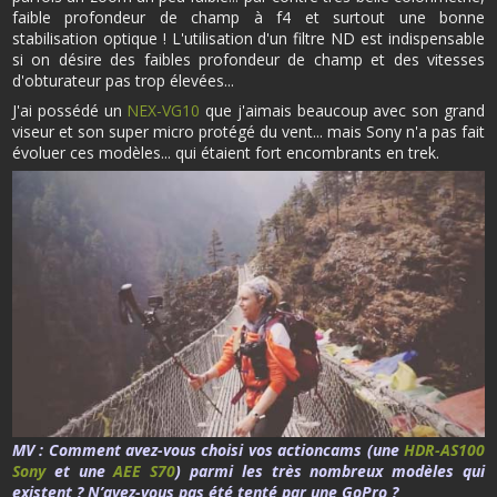
faible profondeur de champ à f4 et surtout une bonne
stabilisation optique ! L'utilisation d'un filtre ND est indispensable
si on désire des faibles profondeur de champ et des vitesses
d'obturateur pas trop élevées...
J'ai possédé un
NEX-VG10
que j'aimais beaucoup avec son grand
viseur et son super micro protégé du vent... mais Sony n'a pas fait
évoluer ces modèles... qui étaient fort encombrants en trek.
MV :
Comment avez-vous choisi vos actioncams (une
HDR-AS100
Sony
et une
AEE S70
) parmi les très nombreux modèles qui
existent ? N’avez-vous pas été tenté par une GoPro ?