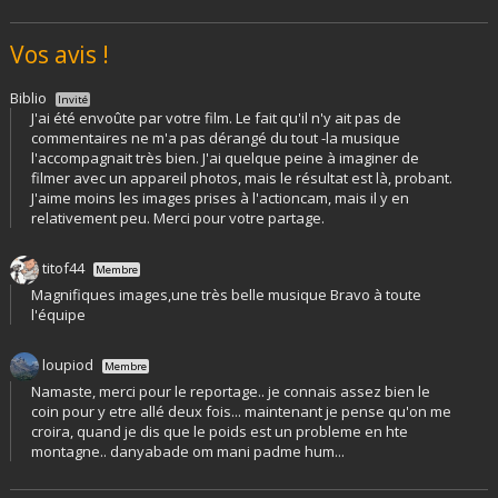
Vos avis !
Biblio
Invité
J'ai été envoûte par votre film. Le fait qu'il n'y ait pas de
commentaires ne m'a pas dérangé du tout -la musique
l'accompagnait très bien. J'ai quelque peine à imaginer de
filmer avec un appareil photos, mais le résultat est là, probant.
J'aime moins les images prises à l'actioncam, mais il y en
relativement peu. Merci pour votre partage.
titof44
Membre
Magnifiques images,une très belle musique Bravo à toute
l'équipe
loupiod
Membre
Namaste, merci pour le reportage.. je connais assez bien le
coin pour y etre allé deux fois... maintenant je pense qu'on me
croira, quand je dis que le poids est un probleme en hte
montagne.. danyabade om mani padme hum...