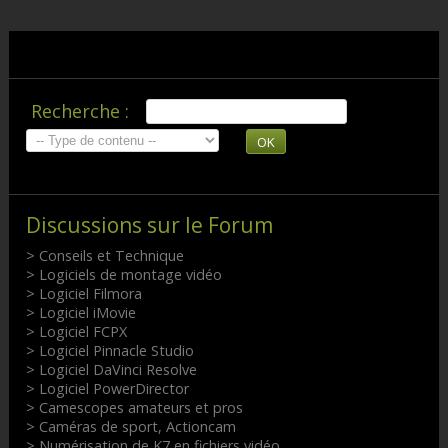
Recherche :
OK
Discussions sur le Forum
> Conseils et Technique
> Logiciels de montage vidéo
> Logiciel Filmora
> Logiciel iMovie
> Logiciel FCPX
> Logiciel Pinnacle Studio
> Logiciel DaVinci Resolve
> Logiciel PowerDirector
> Camescopes amateurs et pros
> Caméras de sport, Actioncam
> Numérisation de K7 en fichiers vidéo