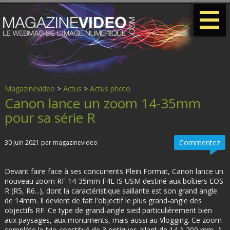
-
-
-
Magazinevideo
>
Actus
>
Actus photo
Canon lance un zoom 14-35mm
pour sa série R
Commentez
30 juin 2021 par magazinevideo
Devant faire face à ses concurrents Plein Format, Canon lance un
nouveau zoom RF 14-35mm F4L IS USM destiné aux boîtiers EOS
R (R5, R6...), dont la caractéristique saillante est son grand angle
de 14mm. Il devient de fait l'objectif le plus grand-angle des
objectifs RF. Ce type de grand-angle sied particulièrement bien
aux paysages, aux monuments, mais aussi au Vlogging. Ce zoom
complète le trio constitué de 3 optiques allant de 14 à 200 mm, à