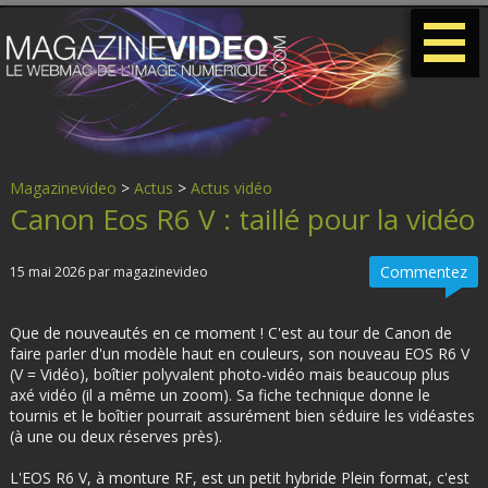
-
-
-
Magazinevideo
>
Actus
>
Actus vidéo
Canon Eos R6 V : taillé pour la vidéo
Commentez
15 mai 2026 par magazinevideo
Que de nouveautés en ce moment ! C'est au tour de Canon de
faire parler d'un modèle haut en couleurs, son nouveau EOS R6 V
(V = Vidéo), boîtier polyvalent photo-vidéo mais beaucoup plus
axé vidéo (il a même un zoom). Sa fiche technique donne le
tournis et le boîtier pourrait assurément bien séduire les vidéastes
(à une ou deux réserves près).
L'EOS R6 V, à monture RF, est un petit hybride Plein format, c'est