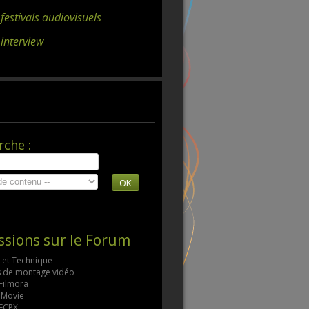
 festivals audiovisuels
 interview
rche :
OK
ssions sur le Forum
s et Technique
ls de montage vidéo
 Filmora
 iMovie
 FCPX