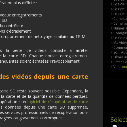
ation plus difficile :
> Logiciel
> Logiciel
> Logiciel
veaux enregistrements
> Camesco
e SD
> Caméras
du contrôleur
> Numérisa
ons d’écrasement
> Configu
un comportement de nettoyage similaire au TRIM
> Le Coin 
> Ma Vidéo
> Commun
ès la perte de vidéos consiste à arrêter
> Son, Aud
e la carte SD. Chaque nouvel enregistrement
> Filmer a
anquantes soient écrasées irrévocablement.
> Petites
> Voir tou
es vidéos depuis une carte
carte SD reste souvent possible. Cependant, la
la carte et de la quantité de données perdues.
upération : un
logiciel de récupération de carte
es données depuis une carte SD supprimée,
s services professionnels de récupération pour
magées ou gravement corrompues.
Sélec