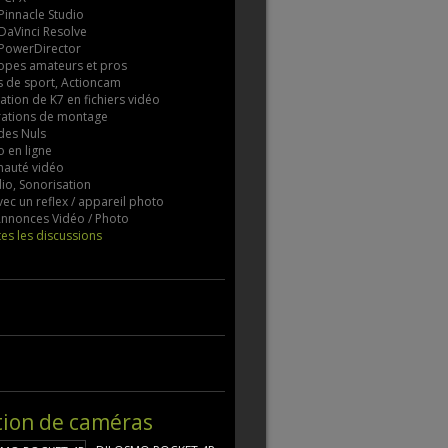
 Pinnacle Studio
 DaVinci Resolve
 PowerDirector
pes amateurs et pros
 de sport, Actioncam
tion de K7 en fichiers vidéo
rations de montage
des Nuls
 en ligne
auté vidéo
io, Sonorisation
vec un reflex / appareil photo
 Annonces Vidéo / Photo
tes les discussions
tion de caméras