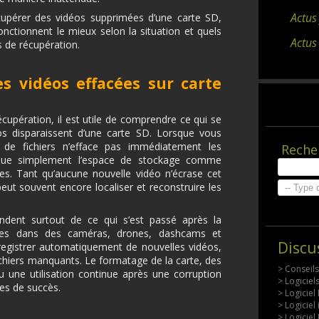
Actus
upérer des vidéos supprimées d’une carte SD,
nctionnent le mieux selon la situation et quels
Actus
s de récupération.
s vidéos effacées sur carte
upération, il est utile de comprendre ce qui se
os disparaissent d’une carte SD. Lorsque vous
de fichiers n’efface pas immédiatement les
Reche
arque simplement l’espace de stockage comme
es. Tant qu’aucune nouvelle vidéo n’écrase cet
peut souvent encore localiser et reconstruire les
dent surtout de ce qui s’est passé après la
sées dans des caméras, drones, dashcams et
Discu
registrer automatiquement de nouvelles vidéos,
ichiers manquants. Le formatage de la carte, des
> Conseil
u une utilisation continue après une corruption
> Logicie
es de succès.
> Logiciel
> Logiciel
> Logiciel