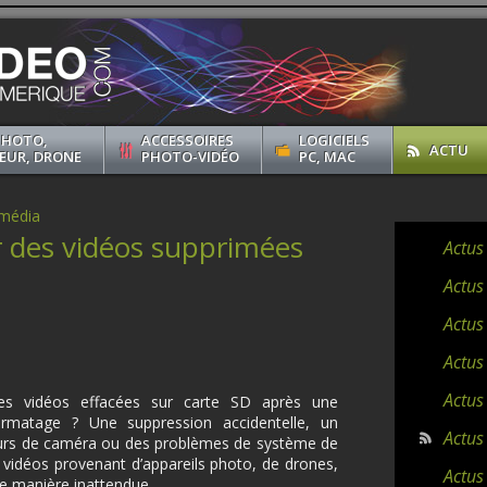
PHOTO,
ACCESSOIRES
LOGICIELS
ACTU
EUR, DRONE
PHOTO-VIDÉO
PC, MAC
imédia
des vidéos supprimées
Actus
Actus
Actus
Actus
Actus
es vidéos effacées sur carte SD après une
ormatage ? Une suppression accidentelle, un
Actus
eurs de caméra ou des problèmes de système de
es vidéos provenant d’appareils photo, de drones,
Actus 
de manière inattendue.