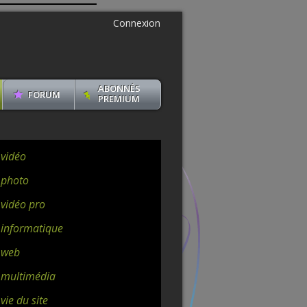
Connexion
ABONNÉS
FORUM
PREMIUM
 vidéo
 photo
 vidéo pro
 informatique
 web
 multimédia
vie du site