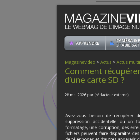
CAMÉRA & 
APPRENDRE
STABILISAT
Magazinevideo
>
Actus
>
Actus mult
Comment récupérer 
d’une carte SD ?
28 mai 2026 par (rédacteur externe)
Avez-vous besoin de récupérer d
suppression accidentelle ou un f
formatage, une corruption, des err
fichiers peuvent faire disparaître d
de téléphones et d’autres appareils 