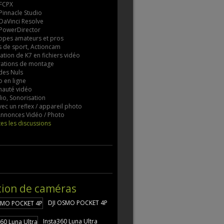
 FCPX
 Pinnacle Studio
 DaVinci Resolve
 PowerDirector
pes amateurs et pros
 de sport, Actioncam
tion de K7 en fichiers vidéo
rations de montage
des Nuls
 en ligne
auté vidéo
io, Sonorisation
vec un reflex / appareil photo
 Annonces Vidéo / Photo
tes les discussions
tion de caméras
DJI OSMO POCKET 4P
Insta360 Luna Ultra