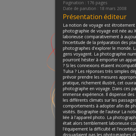
Pagination : 176 pages
Date de parution : 18 mars 2008
Présentation éditeur
La notion de voyage est étroitement e
photographie de voyage est née au XIX
laborieuse comparativement à aujourd'
l'incertitude de la préparation des pl
photographes d'explorer le monde. La
gens voyagent. La photographie numé
pourront hésiter à emporter un appareil
? Si les connexions étaient incompati
Tulsa ? Les réponses très simples dép
prévoir prendre les mesures appropri
pratique, richement illustré, cet ouvr
photographe en voyage. Dans ces pa
immense expérience. Il dispense des 
les différents climats sur les passag
comportements à adopter afin de ph
visités. Biographie de l'auteur La n
liée à l'appareil photo. La photograp
était alors terriblement laborieuse c
l'équipement la difficulté et l'incerti
dissuadaient pas les photographes d'