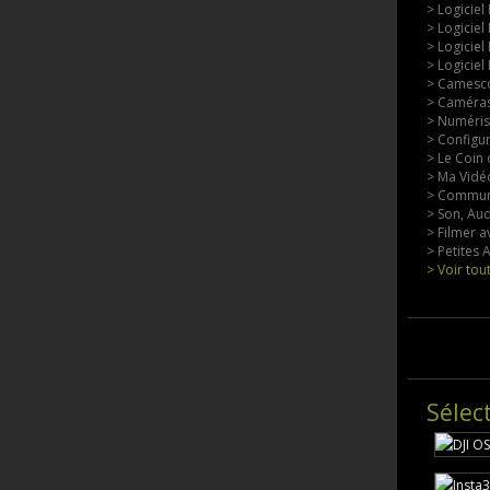
> Logiciel
> Logiciel
> Logiciel
> Logiciel
> Camesco
> Caméras
> Numérisa
> Configu
> Le Coin 
> Ma Vidéo
> Commun
> Son, Aud
> Filmer a
> Petites
> Voir tou
Sélec