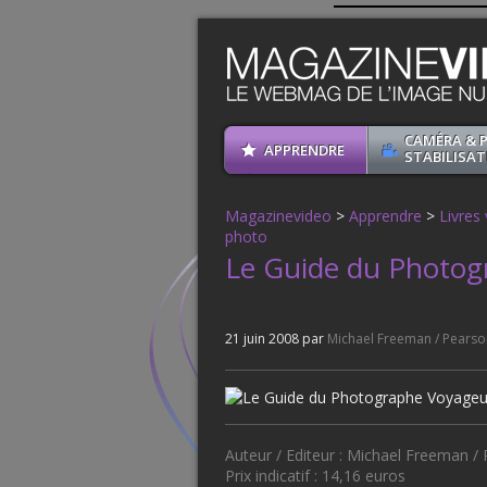
CAMÉRA & 
APPRENDRE
STABILISAT
Magazinevideo
>
Apprendre
>
Livres
photo
Le Guide du Photog
21 juin 2008 par
Michael Freeman / Pearso
Auteur / Editeur : Michael Freeman /
Prix indicatif : 14,16 euros