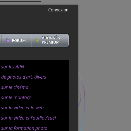
Connexion
ABONNÉS
FORUM
PREMIUM
s sur les APN
 de photos d'art, divers
s sur le cinéma
s sur le montage
 sur la vidéo et le web
 sur la vidéo et l'audiovisuel
s sur la formation photo