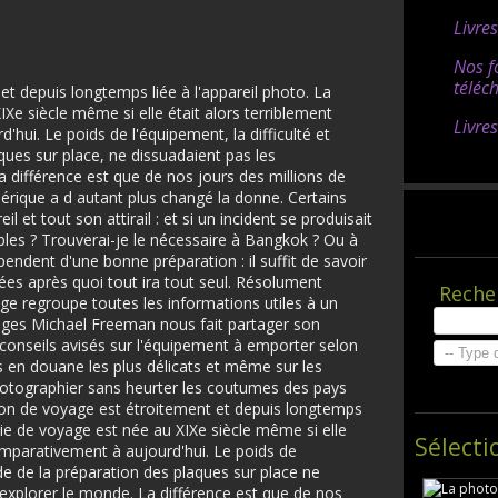
Livre
Nos f
téléc
t depuis longtemps liée à l'appareil photo. La
e siècle même si elle était alors terriblement
Livre
hui. Le poids de l'équipement, la difficulté et
aques sur place, ne dissuadaient pas les
 différence est que de nos jours des millions de
rique a d autant plus changé la donne. Certains
 et tout son attirail : et si un incident se produisait
bles ? Trouverai-je le nécessaire à Bangkok ? Ou à
endent d'une bonne préparation : il suffit de savoir
ées après quoi tout ira tout seul. Résolument
Reche
age regroupe toutes les informations utiles à un
ges Michael Freeman nous fait partager son
conseils avisés sur l'équipement à emporter selon
es en douane les plus délicats et même sur les
otographier sans heurter les coutumes des pays
otion de voyage est étroitement et depuis longtemps
hie de voyage est née au XIXe siècle même si elle
Sélecti
omparativement à aujourd'hui. Le poids de
tude de la préparation des plaques sur place ne
explorer le monde. La différence est que de nos