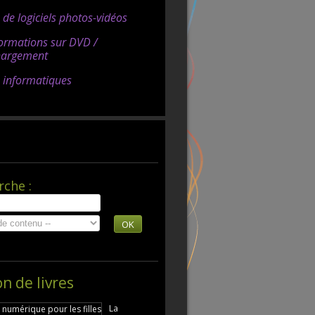
s de logiciels photos-vidéos
ormations sur DVD /
hargement
s informatiques
rche :
OK
on de livres
La