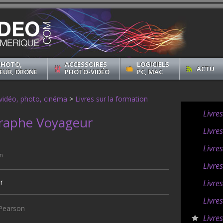
PHOTO,
ACCESSOIRES
LOGICIELS
ACTU
EUR, DRONE
PHOTO-VIDÉO
PC, MAC
 vidéo, photo, cinéma
>
Livres sur la formation
Livre
raphe Voyageur
Livres
Livre
n
Livre
Livres
Livres
 Pearson
Livre