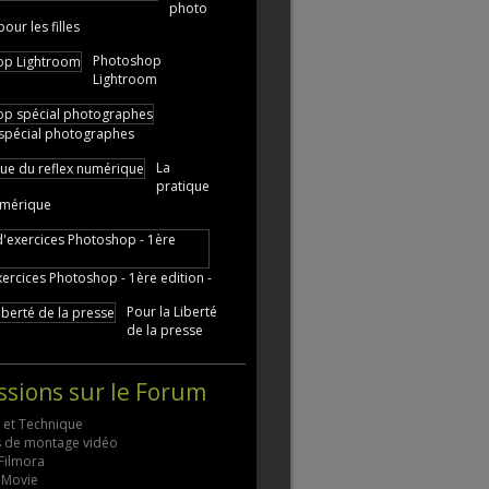
photo
ur les filles
Photoshop
Lightroom
spécial photographes
La
pratique
umérique
xercices Photoshop - 1ère edition -
Pour la Liberté
de la presse
ssions sur le Forum
s et Technique
ls de montage vidéo
 Filmora
 iMovie