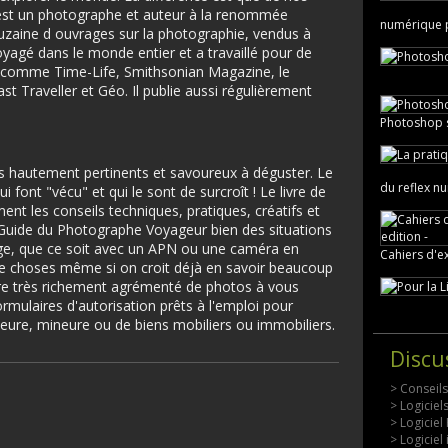
.est un photographe et auteur à la renommée
numérique po
 douzaine d ouvrages sur la photographie, vendus à
voyagé dans le monde entier et a travaillé pour de
comme Time-Life, Smithsonian Magazine, le
 Traveller et Géo. Il publie aussi régulièrement
Photoshop 
s hautement pertinents et savoureux à déguster. Le
du reflex n
ui font "vécu" et qui le sont de surcroît ! Le livre de
nt les conseils techniques, pratiques, créatifs et
Guide du Photographe Voyageur bien des situations
ge, que ce soit avec un APN ou une caméra en
Cahiers d'e
e choses même si on croit déjà en savoir beaucoup
tre très richement agrémenté de photos à vous
ormulaires d'autorisation prêts à l'emploi pour
jeure, mineure ou de biens mobiliers ou immobiliers.
Discu
> Conseil
> Logicie
> Logiciel
> Logiciel