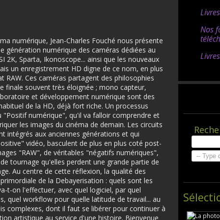
Livre
Nos f
téléc
néma numérique, Jean-Charles Fouché nous présente
elle génération numérique des caméras dédiées au
Livre
SI 2K, Sparta, Ikonoscope... ainsi que les nouveaux
mais un enregistrement HD digne de ce nom, en plus
mat RAW. Ces caméras partagent des philosophies
e finale souvent très éloignée ; mono capteur,
boratoire et développement numérique sont des
habituel de la HD, déjà fort riche. Un processus
Positif numérique", qu'il va falloir comprendre et
briquer les images du cinéma de demain. Les circuits
Reche
nt intégrés aux anciennes générations et qui
sitive" vidéo, basculent de plus en plus coté post-
mages "RAW", de véritables "négatifs numériques",
s de tournage qu'elles perdent une grande partie de
age. Au centre de cette réflexion, la qualité des
 primordiale de la Debayerisation : quels sont les
a-t-on l'effectuer, avec quel logiciel, par quel
Sélecti
 quel workflow pour quelle latitude de travail... au
s complexes, dont il faut se libérer pour continuer à
ion artistique au service d'une histoire. Bienvenue