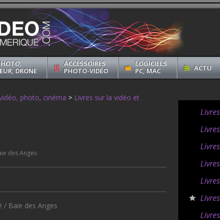
PHOTO,
ACCESSOIRES
LOGICIELS
ACTU
EUR, DRONE
PHOTO-VIDÉO
PC, MAC
 vidéo, photo, cinéma
>
Livres sur la vidéo et
Livre
Livres
Livre
aie des Anges
Livre
Livres
Livres
é / Baie des Anges
Livre