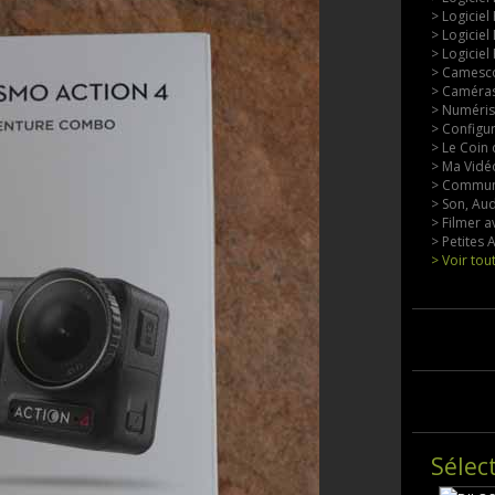
> Logiciel
> Logiciel
> Logiciel
> Camesco
> Caméras
> Numérisa
> Configu
> Le Coin 
> Ma Vidéo
> Commun
> Son, Aud
> Filmer a
> Petites
> Voir tou
Sélec