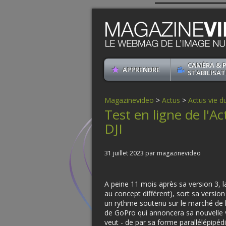
CAMÉRA & 
APPRENDRE
STABILISAT
Magazinevideo
>
Actus
>
Actus vie du
Test en ligne de l'
DJI
31 juillet 2023 par magazinevideo
A peine 11 mois après sa version 3, l
au concept différent), sort sa versio
un rythme soutenu sur le marché de l
de GoPro qui annoncera sa nouvelle 
veut - de par sa forme parallélépipéd