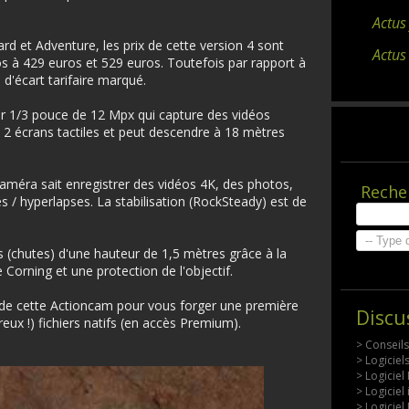
Actus
rd et Adventure, les prix de cette version 4 sont
Actus
os à 429 euros et 529 euros. Toutefois par rapport à
 d'écart tarifaire marqué.
r 1/3 pouce de 12 Mpx qui capture des vidéos
e 2 écrans tactiles et peut descendre à 18 mètres
méra sait enregistrer des vidéos 4K, des photos,
Reche
s / hyperlapses. La stabilisation (RockSteady) est de
s (chutes) d'une hauteur de 1,5 mètres grâce à la
 Corning et une protection de l'objectif.
t de cette Actioncam pour vous forger une première
Discu
x !) fichiers natifs (en accès Premium).
> Conseil
> Logicie
> Logiciel
> Logiciel
> Logiciel