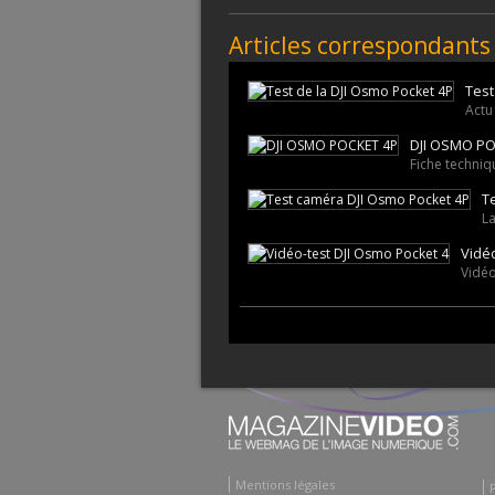
Articles correspondants
Test
Actu
DJI OSMO PO
Fiche techni
T
La
Vidéo
Vidéo
Mentions légales