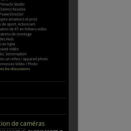
 Pinnacle Studio
 DaVinci Resolve
 PowerDirector
pes amateurs et pros
 de sport, Actioncam
tion de K7 en fichiers vidéo
rations de montage
des Nuls
 en ligne
auté vidéo
io, Sonorisation
vec un reflex / appareil photo
 Annonces Vidéo / Photo
tes les discussions
tion de caméras