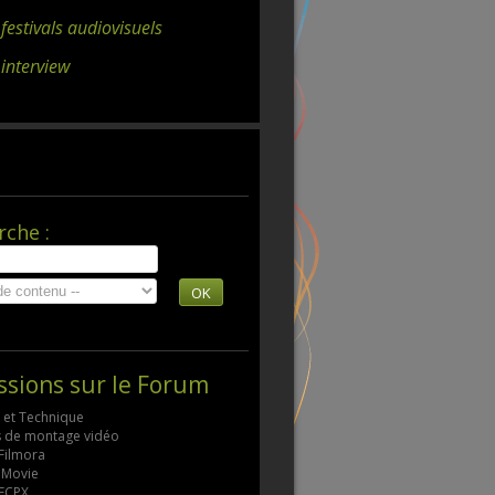
 festivals audiovisuels
 interview
rche :
OK
ssions sur le Forum
s et Technique
ls de montage vidéo
 Filmora
 iMovie
 FCPX