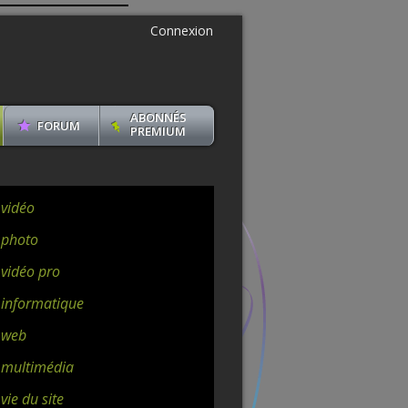
Connexion
ABONNÉS
FORUM
PREMIUM
 vidéo
 photo
 vidéo pro
 informatique
 web
 multimédia
vie du site