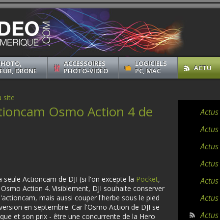
PHOTO,
ACCESSOIRES
LOGICIELS
ACTU
EUR, DRONE
PHOTO-VIDÉO
PC, MAC
 site
Actioncam Osmo Action 4 de
Actus
Actus
Actus
Actus
a seule Actioncam de DJI (si l'on excepte la
Pocket
,
Actus
n Osmo Action 4. Visiblement, DJI souhaite conserver
Actus
'actioncam, mais aussi couper l'herbe sous le pied
version en septembre. Car l'Osmo Action de DJI se
Actus 
ique et son prix - être une concurrente de la Hero