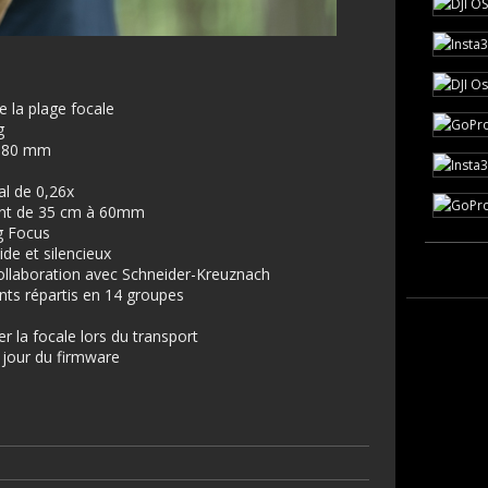
e la plage focale
g
 180 mm
l de 0,26x
int de 35 cm à 60mm
g Focus
de et silencieux
llaboration avec Schneider-Kreuznach
nts répartis en 14 groupes
 la focale lors du transport
 jour du firmware