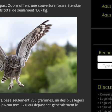
pact Zoom offrent une couverture focale étendue
Actus
 total de seulement 1,67 kg.
Actus
Reche
Discu
> Conseil
> Logicie
E pèse seulement 730 grammes, un des plus légers
> Logiciel
les 70-200 mm F2.8 qui dépassent généralement le
> Logiciel
> Logiciel