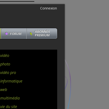
Connexion
ABONNÉS
FORUM
PREMIUM
 vidéo
 photo
 vidéo pro
 informatique
 web
 multimédia
vie du site