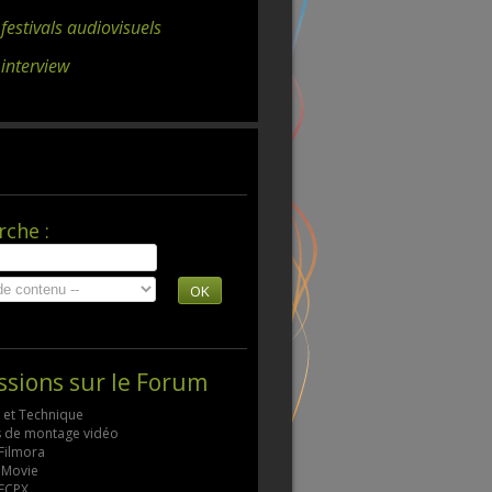
 festivals audiovisuels
 interview
rche :
OK
ssions sur le Forum
s et Technique
ls de montage vidéo
 Filmora
 iMovie
 FCPX