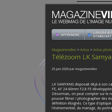
CAMÉRA & 
APPRENDRE
STABILISAT
Magazinevideo
>
Actus
>
Actus phot
Télézoom LK Samya
25 juin 2026 par magazinevideo
LK SAMYANG disposait déjà à son c
FE, AF 24-60mm F2.8 FE développées
Désormais, on peut compter sur le 
pouvoir filmer / photographier des 
définition éloignés. Ce type d'optiqu
l'événementiel, du mariage, du portr