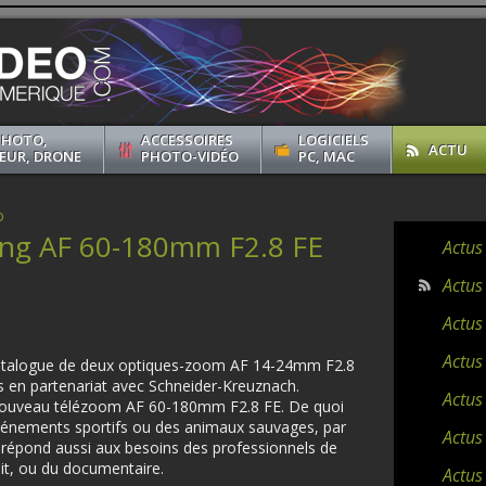
PHOTO,
ACCESSOIRES
LOGICIELS
ACTU
EUR, DRONE
PHOTO-VIDÉO
PC, MAC
o
ng AF 60-180mm F2.8 FE
Actus
Actus
Actus
Actus
atalogue de deux optiques-zoom AF 14-24mm F2.8
 en partenariat avec Schneider-Kreuznach.
Actus
nouveau télézoom AF 60-180mm F2.8 FE. De quoi
événements sportifs ou des animaux sauvages, par
Actus
e répond aussi aux besoins des professionnels de
ait, ou du documentaire.
Actus 