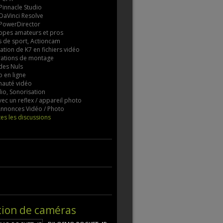
 Pinnacle Studio
 DaVinci Resolve
 PowerDirector
pes amateurs et pros
 de sport, Actioncam
tion de K7 en fichiers vidéo
rations de montage
des Nuls
 en ligne
auté vidéo
io, Sonorisation
vec un reflex / appareil photo
 Annonces Vidéo / Photo
tes les discussions
tion de caméras