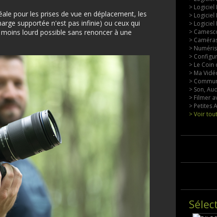
> Logiciel
déale pour les prises de vue en déplacement, les
> Logiciel
harge supportée n'est pas infinie) ou ceux qui
> Logiciel
 moins lourd possible sans renoncer à une
> Camesco
> Caméras
> Numérisa
> Configu
> Le Coin 
> Ma Vidéo
> Commun
> Son, Aud
> Filmer a
> Petites
> Voir tou
Sélec