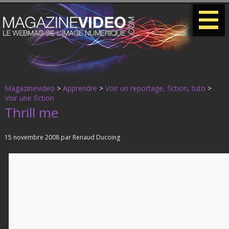
-
-
-
Magazinevideo
>
Apprendre
>
Voir un reportage, fiction, tuto
>
Voir une fiction
Thrill me
15 novembre 2008 par
Renaud Ducoing