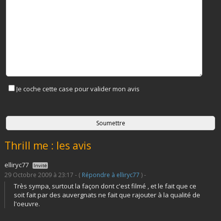
Je coche cette case pour valider mon avis
Thrill me : les avis
elliryc77
Invité
29 Octobre 2009 à 23:17 - (
Répondre à elliryc77
) -
Très sympa, surtout la façon dont c'est filmé , et le fait que ce
soit fait par des auvergnats ne fait que rajouter à la qualité de
l'oeuvre.