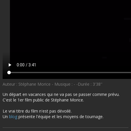
Auteur : Stéphane Morice - Musique : - -Durée : 3'38''
Un départ en vacances qui ne va pas se passer comme prévu.
C'est le 1er film public de Stéphane Morice.
Le vrai titre du film n'est pas dévoilé.
Un
blog
présente l'équipe et les moyens de tournage.