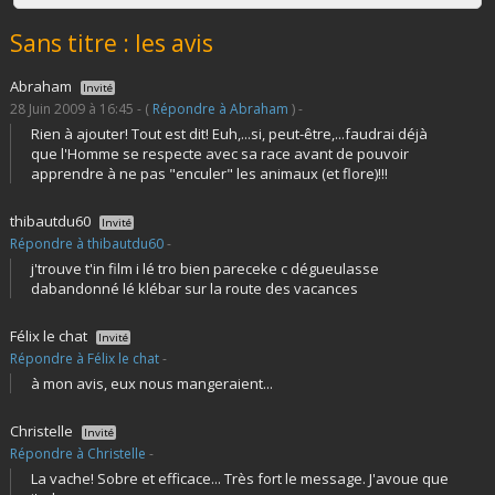
Sans titre : les avis
Abraham
Invité
28 Juin 2009 à 16:45 - (
Répondre à Abraham
) -
Rien à ajouter! Tout est dit! Euh,...si, peut-être,...faudrai déjà
que l'Homme se respecte avec sa race avant de pouvoir
apprendre à ne pas "enculer" les animaux (et flore)!!!
thibautdu60
Invité
Répondre à thibautdu60
-
j'trouve t'in film i lé tro bien pareceke c dégueulasse
dabandonné lé klébar sur la route des vacances
Félix le chat
Invité
Répondre à Félix le chat
-
à mon avis, eux nous mangeraient...
Christelle
Invité
Répondre à Christelle
-
La vache! Sobre et efficace... Très fort le message. J'avoue que