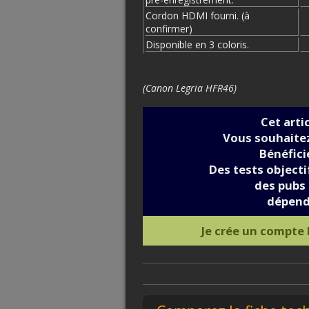
Cordon HDMI fourni. (à
confirmer)
Disponible en 3 coloris.
(Canon Legria HFR46)
Cet arti
Vous souhaitez
Bénéfic
Des tests objectif
des pubs 
dépend
Je crée un compte