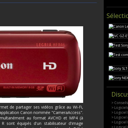
Sélecti
Discu
> Conseil
met de partager ses vidéos grâce au Wi-Fi,
> Logicie
l'application Canon nommée "CameraAccess".
> Logiciel
> Logiciel
r simultanément au format AVCHD et MP4 (à
> Logiciel
 R sont équipés d'un stabilisateur d'image
> Logiciel