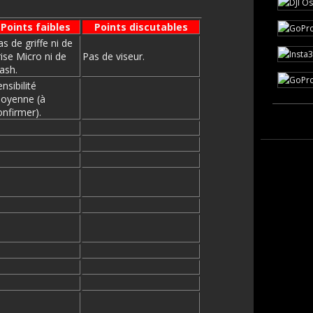
Points faibles
Points discutables
as de griffe ni de
rise Micro ni de
Pas de viseur.
lash.
nsibilité
oyenne (à
onfirmer).