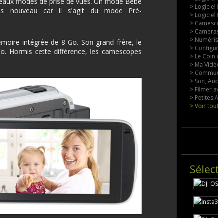
ouveaux modes de prise de vues. Un mode Bébé
> Logiciel
pas nouveau car il s'agit du mode Pré-
> Logiciel
> Camesco
> Caméras
> Numérisa
moire intégrée de 8 Go. Son grand frère, le
> Configu
. Hormis cette différence, les camescopes
> Le Coin 
> Ma Vidéo
> Commun
> Son, Aud
> Filmer a
> Petites
> Voir tou
Sélec