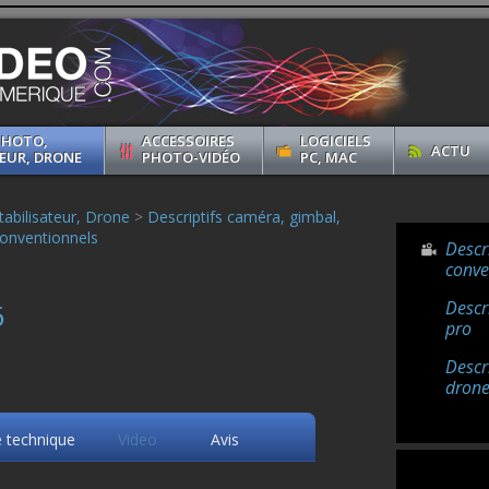
PHOTO,
ACCESSOIRES
LOGICIELS
ACTU
EUR, DRONE
PHOTO-VIDÉO
PC, MAC
abilisateur, Drone
>
Descriptifs caméra, gimbal,
onventionnels
Descr
conve
6
Descr
pro
Descr
drone
e technique
Video
Avis