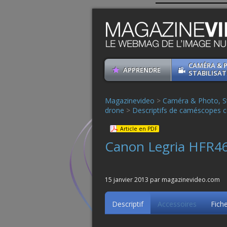
CAMÉRA & 
APPRENDRE
STABILISAT
Magazinevideo
>
Caméra & Photo, St
drone
>
Descriptifs de caméscopes c
Article en PDF
Canon Legria HFR4
15 janvier 2013 par magazinevideo.com
Descriptif
Accessoires
Fich