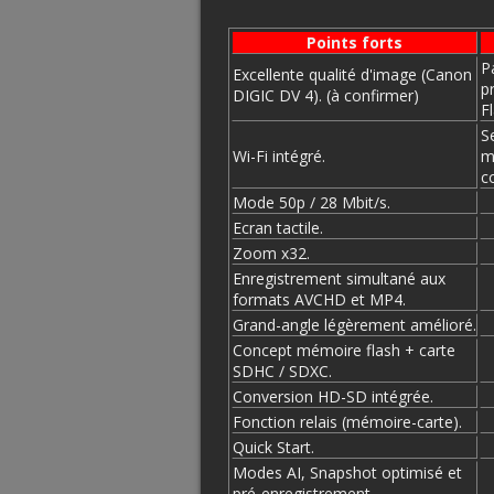
Points forts
P
Excellente qualité d'image (Canon
p
DIGIC DV 4). (à confirmer)
F
Se
Wi-Fi intégré.
m
c
Mode 50p / 28 Mbit/s.
Ecran tactile.
Zoom x32.
Enregistrement simultané aux
formats AVCHD et MP4.
Grand-angle légèrement amélioré.
Concept mémoire flash + carte
SDHC / SDXC.
Conversion HD-SD intégrée.
Fonction relais (mémoire-carte).
Quick Start.
Modes AI, Snapshot optimisé et
pré-enregistrement.