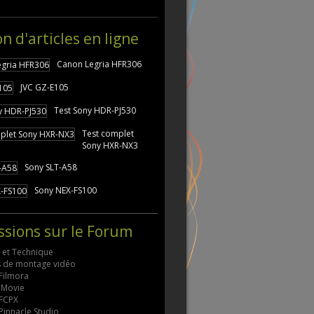
on d'articles en ligne
Canon Legria HFR306
JVC GZ-E105
Test Sony HDR-PJ530
Test complet
Sony HXR-NX3
Sony SLT-A58
Sony NEX-FS100
ssions sur le Forum
s et Technique
ls de montage vidéo
 Filmora
 iMovie
 FCPX
 Pinnacle Studio