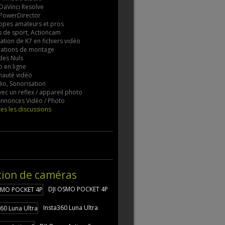
 DaVinci Resolve
 PowerDirector
pes amateurs et pros
 de sport, Actioncam
tion de K7 en fichiers vidéo
rations de montage
des Nuls
 en ligne
auté vidéo
io, Sonorisation
vec un reflex / appareil photo
 Annonces Vidéo / Photo
tes les discussions
tion de caméras
DJI OSMO POCKET 4P
Insta360 Luna Ultra