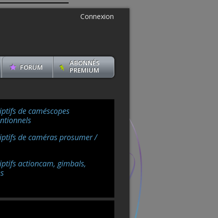
Connexion
ABONNÉS
FORUM
PREMIUM
iptifs de caméscopes
ntionnels
iptifs de caméras prosumer /
iptifs actioncam, gimbals,
s