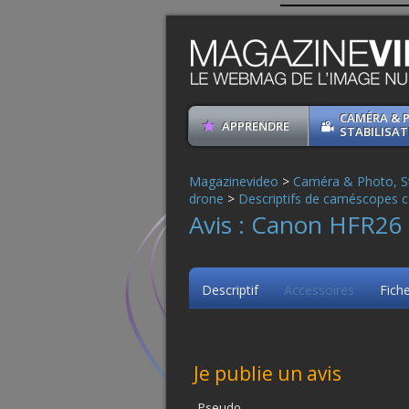
CAMÉRA & 
APPRENDRE
STABILISAT
Magazinevideo
>
Caméra & Photo, St
drone
>
Descriptifs de caméscopes c
Avis : Canon HFR26
Descriptif
Accessoires
Fich
Je publie un avis
Pseudo