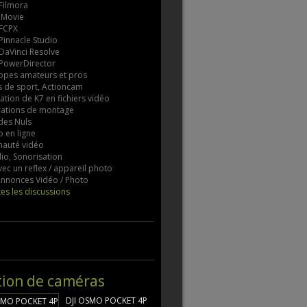
 Filmora
 iMovie
 FCPX
 Pinnacle Studio
 DaVinci Resolve
 PowerDirector
pes amateurs et pros
 de sport, Actioncam
tion de K7 en fichiers vidéo
rations de montage
des Nuls
 en ligne
auté vidéo
io, Sonorisation
vec un reflex / appareil photo
 Annonces Vidéo / Photo
tes les discussions
tion de caméras
DJI OSMO POCKET 4P