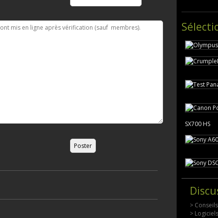
Sélecti
SX700 HS
Discu
> Conseil
> Logicie