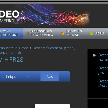
PHOTO,
ACCESSOIRES
LOGICIELS
ACTU
EUR, DRONE
PHOTO-VIDÉO
PC, MAC
abilisateur, Drone
>
Descriptifs caméra, gimbal,
onventionnels
Descr
 / HFR28
conve
Descr
pro
e technique
Video
Avis
Descr
drone