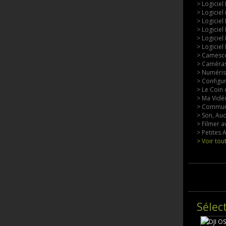
> Logiciel
> Logiciel
> Logiciel
> Logiciel
> Logiciel
> Logiciel
> Camesco
> Caméras
> Numérisa
> Configu
> Le Coin 
> Ma Vidéo
> Commun
> Son, Aud
> Filmer a
> Petites
> Voir tou
Sélec