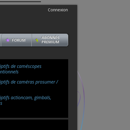
Connexion
ABONNÉS
FORUM
PREMIUM
iptifs de caméscopes
ntionnels
iptifs de caméras prosumer /
iptifs actioncam, gimbals,
s