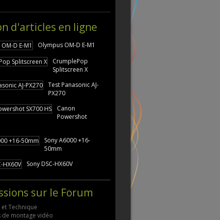
on d'articles en ligne
Olympus OM-D E-M1
CrumplePop
Splitscreen X
Test Panasonic AJ-
PX270
Canon
Powershot
Sony A6000 +16-
50mm
Sony DSC-HX60V
ssions sur le Forum
s et Technique
ls de montage vidéo