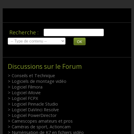
Recherche :
OK
Discussions sur le Forum
> Conseils et Technique
> Logiciels de montage vidéo
> Logiciel Filmora
> Logiciel iMovie
> Logiciel FCPX
> Logiciel Pinnacle Studio
> Logiciel DaVinci Resolve
> Logiciel PowerDirector
> Camescopes amateurs et pros
> Caméras de sport, Actioncam
> Numérisation de K7 en fichiers vidéo