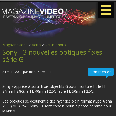
-
-
-
Magazinevideo
>
Actus
>
Actus photo
Sony : 3 nouvelles optiques fixes
série G
Commentez
24 mars 2021 par magazinevideo
Sony s'apprête à sortir trois objectifs G pour monture E : le FE
24mm F2.8G, le FE 40mm F2.5G, et le FE 50mm F2.5G.
Ces optiques se destinent à des hybrides plein format (type Alpha
7S III) ou APS-C Sony. ils sont conçus pour la photo comme pour
la vidéo.