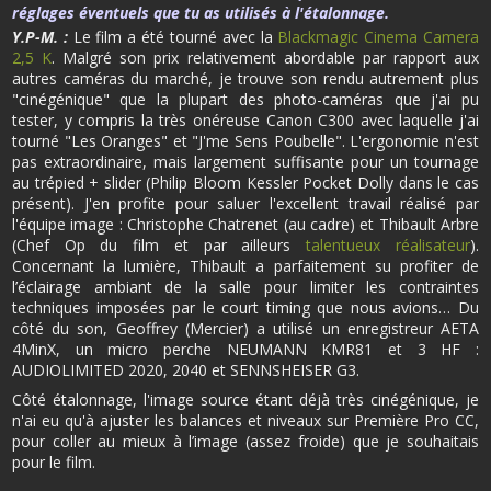
réglages éventuels que tu as utilisés à l'étalonnage.
Y.P-M. :
Le film a été tourné avec la
Blackmagic Cinema Camera
2,5 K
. Malgré son prix relativement abordable par rapport aux
autres caméras du marché, je trouve son rendu autrement plus
"cinégénique" que la plupart des photo-caméras que j'ai pu
tester, y compris la très onéreuse Canon C300 avec laquelle j'ai
tourné "Les Oranges" et "J'me Sens Poubelle". L'ergonomie n'est
pas extraordinaire, mais largement suffisante pour un tournage
au trépied + slider (Philip Bloom Kessler Pocket Dolly dans le cas
présent). J'en profite pour saluer l'excellent travail réalisé par
l'équipe image : Christophe Chatrenet (au cadre) et Thibault Arbre
(Chef Op du film et par ailleurs
talentueux réalisateur
).
Concernant la lumière, Thibault a parfaitement su profiter de
l’éclairage ambiant de la salle pour limiter les contraintes
techniques imposées par le court timing que nous avions… Du
côté du son, Geoffrey (Mercier) a utilisé un enregistreur AETA
4MinX, un micro perche NEUMANN KMR81 et 3 HF :
AUDIOLIMITED 2020, 2040 et SENNSHEISER G3.
Côté étalonnage, l'image source étant déjà très cinégénique, je
n'ai eu qu'à ajuster les balances et niveaux sur Première Pro CC,
pour coller au mieux à l’image (assez froide) que je souhaitais
pour le film.