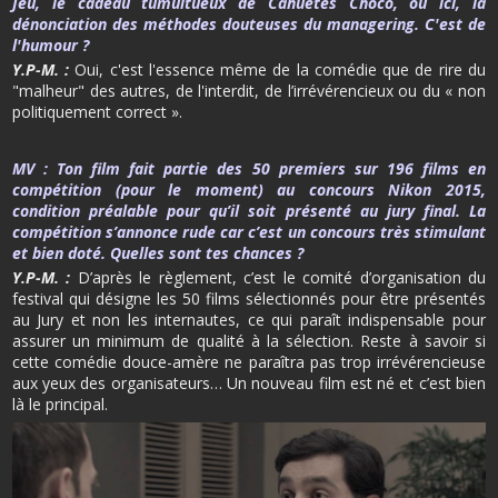
Jeu, le cadeau tumultueux de Cahuètes Choco, ou ici, la
dénonciation des méthodes douteuses du managering. C'est de
l'humour ?
Y.P-M. :
Oui, c'est l'essence même de la comédie que de rire du
"malheur" des autres, de l'interdit, de l’irrévérencieux ou du « non
politiquement correct ».
MV :
Ton film fait partie des 50 premiers sur 196 films en
compétition (pour le moment) au concours Nikon 2015,
condition préalable pour qu’il soit présenté au jury final. La
compétition s’annonce rude car c’est un concours très stimulant
et bien doté. Quelles sont tes chances ?
Y.P-M. :
D’après le règlement, c’est le comité d’organisation du
festival qui désigne les 50 films sélectionnés pour être présentés
au Jury et non les internautes, ce qui paraît indispensable pour
assurer un minimum de qualité à la sélection. Reste à savoir si
cette comédie douce-amère ne paraîtra pas trop irrévérencieuse
aux yeux des organisateurs… Un nouveau film est né et c’est bien
là le principal.