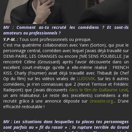
MV :
Comment as-tu recruté les comédiens ? Et sont-ils
amateurs ou professionnels ?
Y.P-M. :
Tous sont professionnels ou presque.
C'est ma quatrième collaboration avec Yann (Sorton), qui joue le
personnage central, comédien avec lequel j’avais déjà travaillé sur
DEMI-PAIRE, LES ORANGES ou encore J’ME SENS POUBELLE. J'ai
rencontré Céline (Groussard) après l'avoir découverte dans un
excellent court-métrage qu'elle a elle-même réalisé : FRENCH
KISS. Charly (Fournier) avait déjà travaillé avec Thibault (le Chef
Op du film) sur les vidéos virales de
LUDOVIK
. Sur les 6 autres
comédiens, je n'en connaissais que 2 (Hervé Terrisse et Frédéric
Radepont) que j'avais découverts
dans le film de Guillaume Levil
,
un ami réalisateur. Le reste des (excellents) comédiens a été
recruté grâce à une annonce déposée sur
cineaste.org
... D'une
efficacité redoutable !
MV :
Les situations dans lesquelles tu places tes personnages
sont parfois au « fil du rasoir » : la rupture terrible du Grand