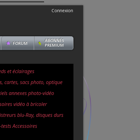
Connexion
ABONNÉS
FORUM
PREMIUM
eds et éclairages
s, cartes, sacs photo, optique
iels annexes photo-vidéo
soires vidéo à bricoler
istreurs blu-Ray, disques durs
-tests Accessoires