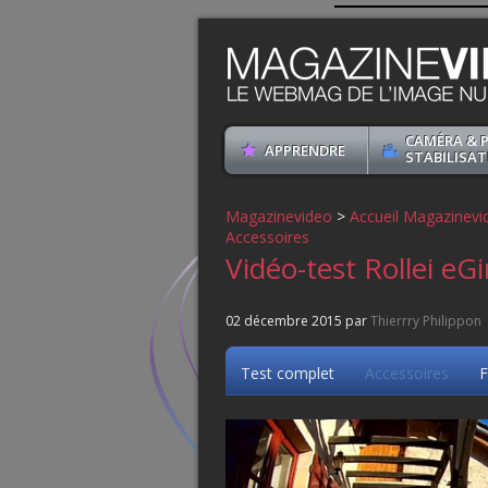
CAMÉRA & 
APPRENDRE
STABILISAT
Magazinevideo
>
Accueil Magazinevi
Accessoires
Vidéo-test Rollei eG
02 décembre 2015 par
Thierrry Philippon
Test complet
Accessoires
F