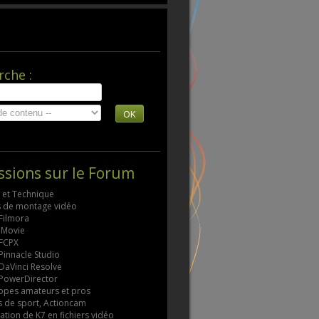
rche :
OK
ssions sur le Forum
s et Technique
ls de montage vidéo
 Filmora
 iMovie
 FCPX
 Pinnacle Studio
 DaVinci Resolve
 PowerDirector
pes amateurs et pros
 de sport, Actioncam
tion de K7 en fichiers vidéo