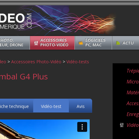
PHOTO,
ACCESSOIRES
LOGICIELS
ACTU
EUR, DRONE
PHOTO-VIDÉO
PC, MAC
deo
>
Accessoires Photo-Vidéo
>
Vidéo-tests
Trépi
imbal G4 Plus
Micro
Matér
Acces
iche technique
Vidéo-test
Avis
Enreg
Vidéo