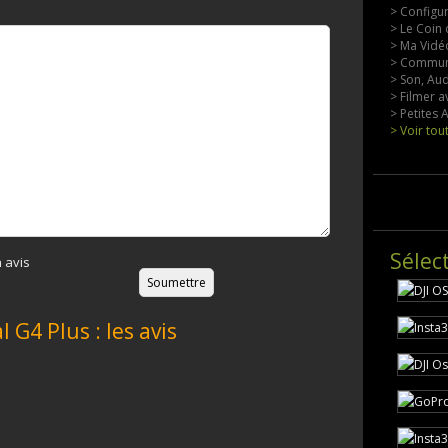
> Configu
> Le Coin 
> Ma Vidéo
> Commun
> Son, Aud
> Filmer a
> Petites
> Voir tou
Sélec
 avis
 G4 Plus : les avis