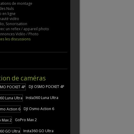
rations de montage
des Nuls
 en ligne
auté vidéo
io, Sonorisation
vec un reflex / appareil photo
 Annonces Vidéo / Photo
tes les discussions
tion de caméras
DJI OSMO POCKET 4P
Insta360 Luna Ultra
DJI Osmo Action 6
GoPro Max 2
Insta360 GO Ultra