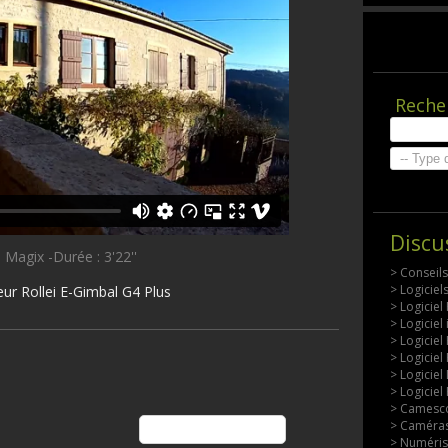
Reche
Discu
: Magix -Durée : 3'22''
> Conseil
> Logicie
eur Rollei E-Gimbal G4 Plus
> Logiciel
> Logiciel
> Logiciel
> Logiciel
> Logiciel
> Logiciel
> Camesco
> Caméras
> Numérisa