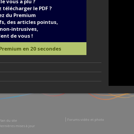
cle vous a plu ?
 télécharger le PDF ?
iez du Premium
s, des articles pointus,
non-intrusives,
ent de vous !
 Premium en 20 secondes
Forums vidéo et photo
Plan du site
Dernières mises à jour