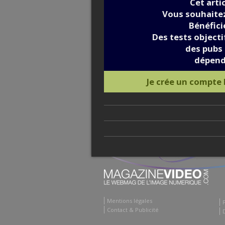
Cet arti
Vous souhaitez
Bénéfic
Des tests objectif
des pubs 
dépend
Je crée un compte
Mentions légales
Contact & Publicité