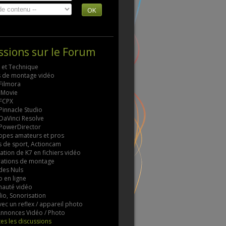
OK
ssions sur le Forum
s et Technique
ls de montage vidéo
 Filmora
 iMovie
 FCPX
 Pinnacle Studio
 DaVinci Resolve
 PowerDirector
pes amateurs et pros
 de sport, Actioncam
tion de K7 en fichiers vidéo
rations de montage
des Nuls
 en ligne
auté vidéo
io, Sonorisation
vec un reflex / appareil photo
 Annonces Vidéo / Photo
tes les discussions