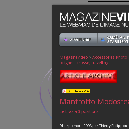
CAMÉRA & 
APPRENDRE
STABILISAT
Magazinevideo
>
Accessoires Photo-
poignée, crosse, travelling
Article en PDF
Manfrotto Modoste
Le bras à 3 positions
01 septembre 2008 par Thierry Philippon