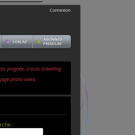
Connexion
ABONNÉS
FORUM
PREMIUM
on, poignée, crosse, travelling
yage photo-video
rche :