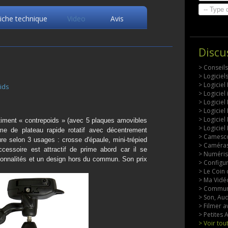
iche technique
Video
Avis
Discu
> Conseil
> Logicie
> Logiciel
ids
> Logiciel
> Logiciel
> Logiciel
> Logiciel
iment « contrepoids » (avec 5 plaques amovibles
> Logiciel
me de plateau rapide rotatif avec décentrement
> Camesco
e selon 3 usages : crosse d'épaule, mini-trépied
> Caméras
'accessoire est attractif de prime abord car il se
> Numérisa
ionnalités et un design hors du commun. Son prix
> Configu
> Le Coin 
> Ma Vidéo
> Commun
> Son, Aud
> Filmer a
> Petites
> Voir tou