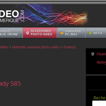
PHOTO,
ACCESSOIRES
LOGICIELS
ACTU
EUR, DRONE
PHOTO-VIDÉO
PC, MAC
Vidéo
>
Matériels annexes photo-vidéo
>
Fixation,
Fixati
Netto
ady 585
Reche