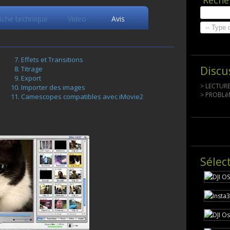
Reche
iche technique
Video
Avis
Effets et Transitions
Discu
Titrage
Export
> LECTURE 
Importer des images
> PROBLéM
Camescopes compatibles avec iMovie2
Sélec