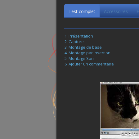
Test complet
Accessoires
F
Présentation
Capture
Montage de base
Montage par Insertion
Montage Son
Ajouter un commentaire