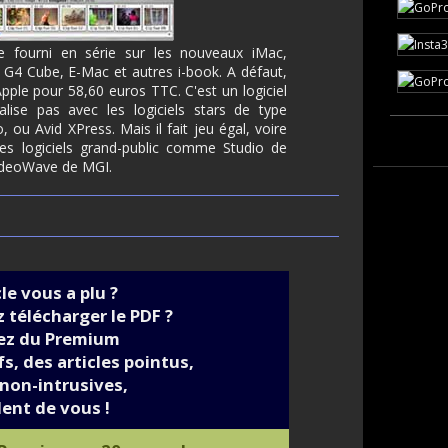
e fourni en série sur les nouveaux iMac,
4 Cube, E-Mac et autres i-book. A défaut,
Apple pour 58,60 euros TTC. C'est un logiciel
alise pas avec les logiciels stars de type
 ou Avid XPress. Mais il fait jeu égal, voire
tres logiciels grand-public comme Studio de
VideoWave de MGI.
cle vous a plu ?
 télécharger le PDF ?
iez du Premium
s, des articles pointus,
non-intrusives,
ent de vous !