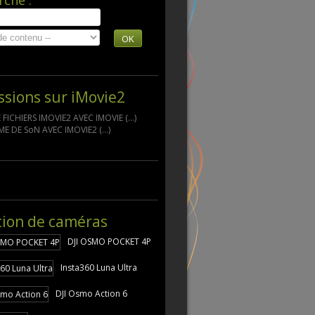
rche :
OK
ssions sur iMovie2
FICHIERS IMOVIE2 AVEC IMOVIE (...)
E DE SoN AVEC IMOVIE2 (...)
tion de caméras
DJI OSMO POCKET 4P
Insta360 Luna Ultra
DJI Osmo Action 6