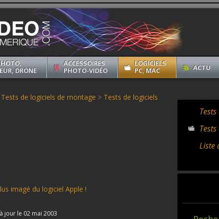
PHOTO,
ACCESSOIRES
LOGICIELS
ACTU
EUR, DRONE
PHOTO-VIDÉO
PC, MAC
>
Tests de logiciels de montage
>
Tests de logiciels
Tests
Tests
Liste
plus imagé du logiciel Apple !
 à jour le 02 mai 2003