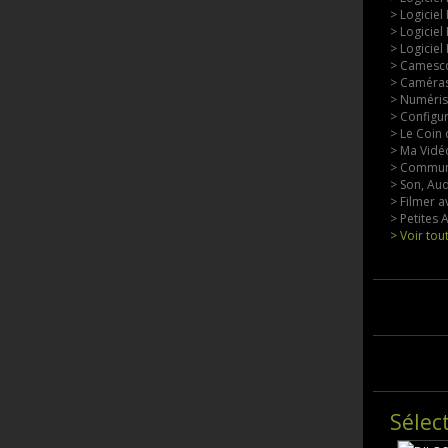
> Logiciel
> Logiciel
> Logiciel
> Camesco
> Caméras
> Numérisa
> Configu
> Le Coin 
> Ma Vidéo
> Commun
> Son, Aud
> Filmer a
> Petites
> Voir tou
Sélec