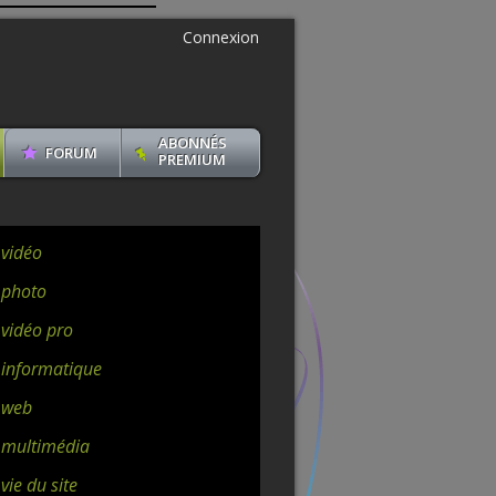
Connexion
ABONNÉS
FORUM
PREMIUM
 vidéo
 photo
 vidéo pro
 informatique
 web
 multimédia
vie du site