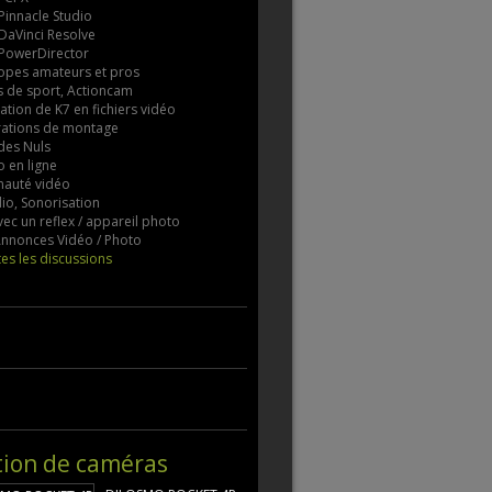
 Pinnacle Studio
 DaVinci Resolve
 PowerDirector
pes amateurs et pros
 de sport, Actioncam
tion de K7 en fichiers vidéo
rations de montage
des Nuls
 en ligne
auté vidéo
io, Sonorisation
vec un reflex / appareil photo
 Annonces Vidéo / Photo
tes les discussions
tion de caméras