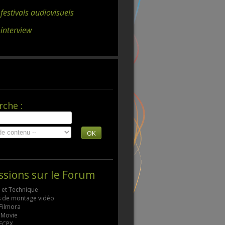
 festivals audiovisuels
 interview
rche :
OK
ssions sur le Forum
s et Technique
ls de montage vidéo
 Filmora
 iMovie
 FCPX