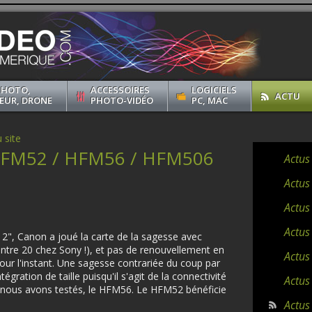
PHOTO,
ACCESSOIRES
LOGICIELS
ACTU
EUR, DRONE
PHOTO-VIDÉO
PC, MAC
 site
 HFM52 / HFM56 / HFM506
Actus
Actus
Actus
Actus
", Canon a joué la carte de la sagesse avec
ntre 20 chez Sony !), et pas de renouvellement en
Actus
r l'instant. Une sagesse contrariée du coup par
gration de taille puisqu'il s'agit de la connectivité
Actus
 nous avons testés, le HFM56. Le HFM52 bénéficie
Actus 