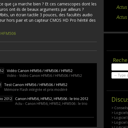
-ce que ça marche bien ? Et ces camescopes dont les
Actus
uros ont-ils de beaux arguments par ailleurs ?
ts, un écran tactile 3 pouces, des facultés audio
Actus
teur hors pair et un capteur CMOS HD Pro hérité des
/ HFM506
Reche
Vidéo Canon HFM56 / HFM506 / HFM52
Vidéo - Vidéo Canon HFM56 / HFM506 / HFM52
Test Canon HFM56 / HFM506 / HFM52
Mémoire Flash intégrée et prix modéré
Discu
Canon HFM56, HFM52, HFM506 : le trio 2012
Actu - Canon HFM56, HFM52, HFM506 : le trio
> Conseil
> Logicie
> Logiciel
> Logiciel
> Logiciel