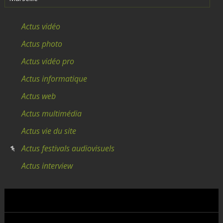
Actus vidéo
Actus photo
Actus vidéo pro
Actus informatique
Actus web
Actus multimédia
Actus vie du site
Actus festivals audiovisuels
Actus interview