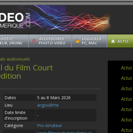
PHOTO,
ACCESSOIRES
LOGICIELS
ACTU
EUR, DRONE
PHOTO-VIDÉO
PC, MAC
vals audiovisuels
al du Film Court
Actus
dition
Actus
Actus
Dates
5 au 8 Mars 2026
Actus
Lieu
angoulême
Actus
Date limite
-
d'inscription
Actus
Catégorie
Pro-Amateur
Actus 
www.filmcourtangouleme.co