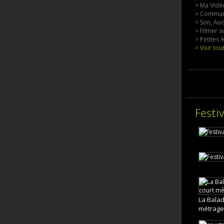
> Ma Vidéo
> Commun
> Son, Aud
> Filmer a
> Petites
> Voir tou
Festiv
La Balad
métrage