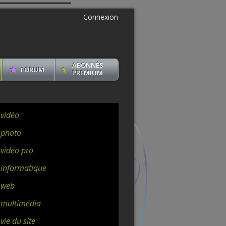
Connexion
ABONNÉS
FORUM
PREMIUM
 vidéo
 photo
 vidéo pro
 informatique
 web
 multimédia
vie du site