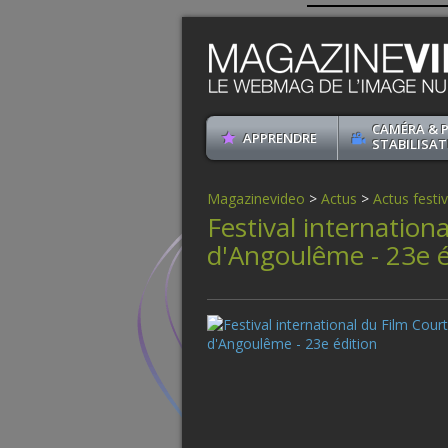
CAMÉRA & 
APPRENDRE
STABILISAT
Magazinevideo
>
Actus
>
Actus festi
Festival internation
d'Angoulême - 23e é