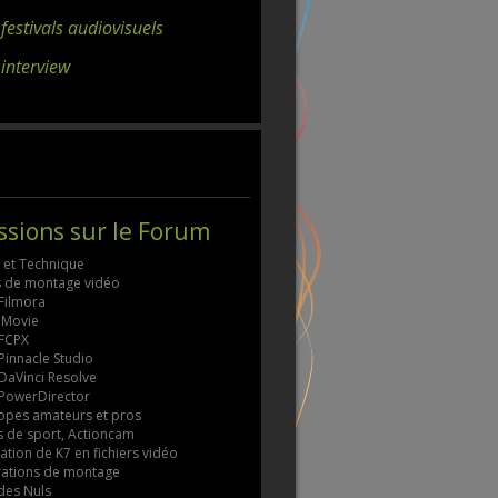
 festivals audiovisuels
 interview
ssions sur le Forum
s et Technique
ls de montage vidéo
 Filmora
 iMovie
 FCPX
 Pinnacle Studio
 DaVinci Resolve
 PowerDirector
pes amateurs et pros
 de sport, Actioncam
tion de K7 en fichiers vidéo
rations de montage
des Nuls