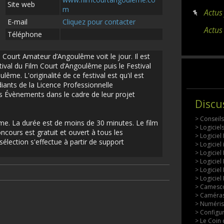
Site web
m
Actus
E-mail
Cliquez pour contacter
Actus
Téléphone
m Court Amateur d’Angoulême voit le jour. Il est
tival du Film Court d’Angoulême puis le Festival
lême. L'originalité de ce festival est qu'il est
ants de la Licence Professionnelle
Évènements dans le cadre de leur projet
Discu
> Conseil
e. La durée est de moins de 30 minutes. Le film
> Logicie
ncours est gratuit et ouvert à tous les
> Logiciel
sélection s'effectue à partir de support
> Logiciel
> Logiciel
> Logiciel
> Logiciel
> Logiciel
> Camesco
> Caméras
> Numérisa
> Configu
> Le Coin 