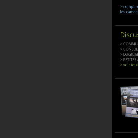
> compar
les came
Discu
> COMMU
> CONSEI
> LOGICI
> PETITE
> voir tou