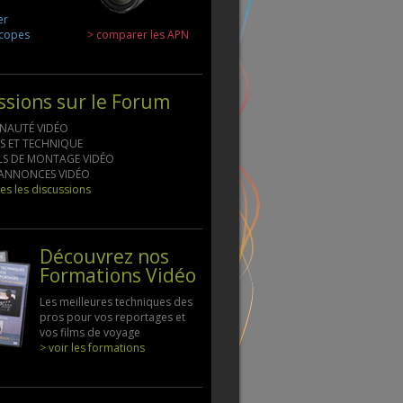
er
scopes
> comparer les APN
ssions sur le Forum
NAUTÉ VIDÉO
LS ET TECHNIQUE
ELS DE MONTAGE VIDÉO
S ANNONCES VIDÉO
tes les discussions
Découvrez nos
Formations Vidéo
Les meilleures techniques des
pros pour vos reportages et
vos films de voyage
> voir les formations