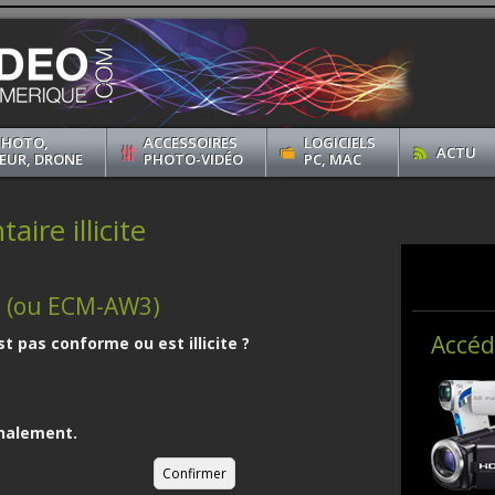
PHOTO,
ACCESSOIRES
LOGICIELS
ACTU
EUR, DRONE
PHOTO-VIDÉO
PC, MAC
ire illicite
 (ou ECM-AW3)
Accéd
st pas conforme ou est illicite ?
nalement.