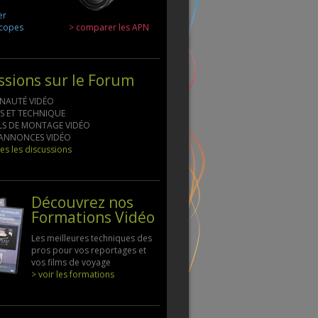
er
scopes
> comparer les APN
ssions sur le Forum
NAUTÉ VIDÉO
LS ET TECHNIQUE
ELS DE MONTAGE VIDÉO
S ANNONCES VIDÉO
tes les discussions
Découvrez nos
Formations Vidéo
Les meilleures techniques des
pros pour vos reportages et
vos films de voyage
> voir les formations