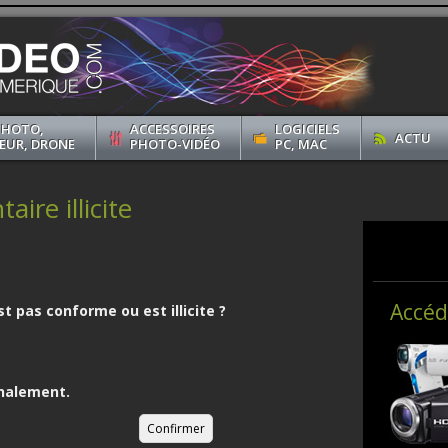
PHOTO,
ACCESSOIRES
LOGICIELS
ACTU
EUR, DRONE
PHOTO-VIDÉO
PC, MAC
ire illicite
Accéd
st pas conforme ou est illicite ?
nalement.