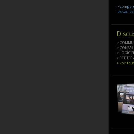
> compar
les came
Discu
> COMMU
> CONSEI
> LOGICI
> PETITE
> voir tou