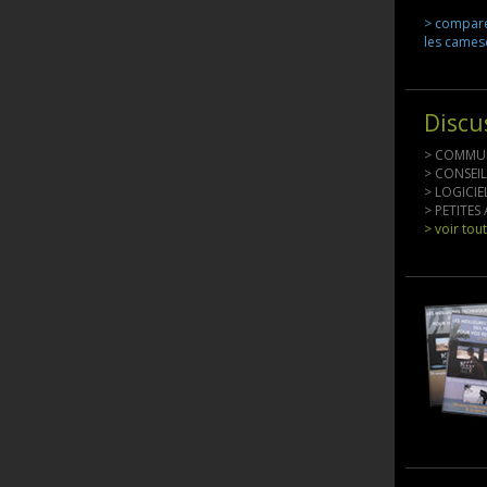
> compar
les came
Discu
> COMMU
> CONSEI
> LOGICI
> PETITE
> voir tou