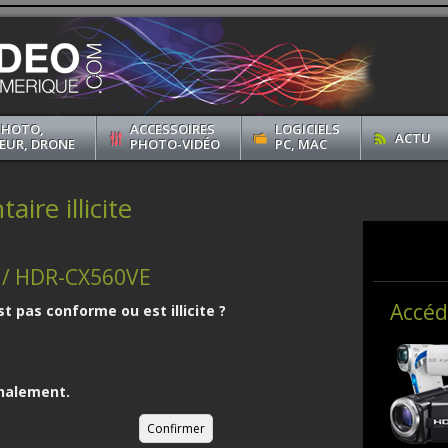
PHOTO,
ACCESSOIRES
LOGICIELS
ACTU
EUR, DRONE
PHOTO-VIDÉO
PC, MAC
ire illicite
 / HDR-CX560VE
Accéd
st pas conforme ou est illicite ?
nalement.