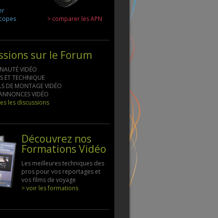
er
scopes
> comparer les APN
ssions sur le Forum
NAUTÉ VIDÉO
LS ET TECHNIQUE
ELS DE MONTAGE VIDÉO
S ANNONCES VIDÉO
tes les discussions
Découvrez nos
Formations Vidéo
Les meilleures techniques des
pros pour vos reportages et
vos films de voyage
> voir les formations