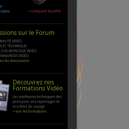
er
scopes
> comparer les APN
ssions sur le Forum
NAUTÉ VIDÉO
LS ET TECHNIQUE
ELS DE MONTAGE VIDÉO
S ANNONCES VIDÉO
tes les discussions
Découvrez nos
Formations Vidéo
Les meilleures techniques des
pros pour vos reportages et
vos films de voyage
> voir les formations