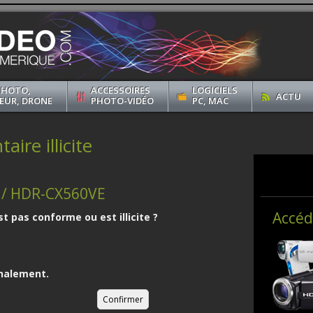
PHOTO,
ACCESSOIRES
LOGICIELS
ACTU
EUR, DRONE
PHOTO-VIDÉO
PC, MAC
ire illicite
 / HDR-CX560VE
Accéd
st pas conforme ou est illicite ?
nalement.